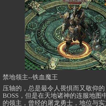
禁地领主--铁血魔王
压轴的，总是最令人畏惧而又敬仰的
BOSS，但是在天地诸神的连服地图
的领主，曾经的屠龙勇士，地位与实