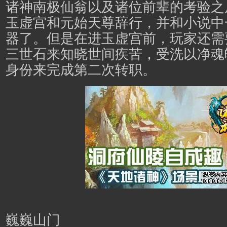
诸神南极仙翁以及诸位前辈的考验之
玉虚宫和元始天尊辞行，并和小说中
器了。但是在进玉虚宫前，玩家还需
三世石来知晓世间疾苦，受洗以净魂
身份来完成第二次转职。
巍巍山门