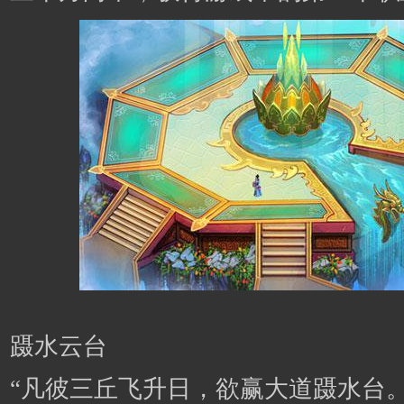
蹑水云台
“凡彼三丘飞升日，欲赢大道蹑水台