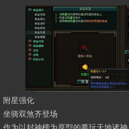
附星强化
坐骑双煞齐登场
作为以封神榜为原型的要玩天地诸神