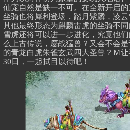
仙宠自然是缺一不可。在全新开启的
坐骑也将犀利登场，踏月紫麟，凌云
其他最终形态为麒麟雷虎的坐骑不同
雪虎还将可以进一步进化，究竟他们
么上古传说，鏖战猛兽？又会不会是
的青龙白虎朱雀玄武四大圣兽？Ｍ让我们
30日，一起拭目以待吧！