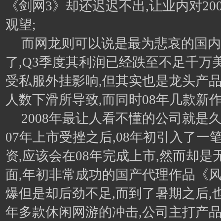
《剑网3》却还迟迟不出,让业内对20
观望;
而网龙则可以说是最为悲哀的国内
了,Q3季度其利润已经跌至不足千万
受私服外挂影响,但其实也是龙头产
人数下滑所导致,而同时08年几款新
2008年最让人看不懂的公司就是
07年上市受挫之后,08年初引入了一
资,应该会在08年完成上市,然而却
面,年初非常成功的国产代理作品《
爆但是却后劲不足,而到了暑期之后,
年多款休闲网游的冲击,公司主打产