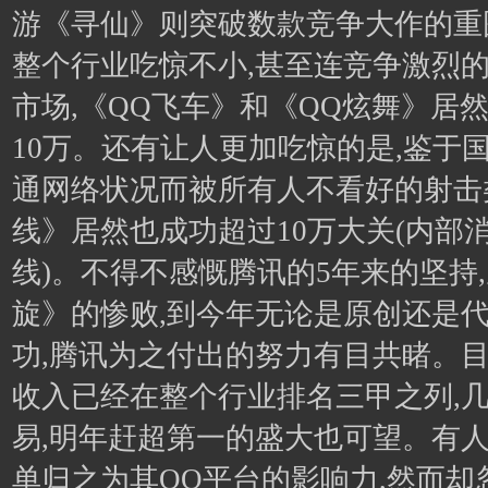
游《寻仙》则突破数款竞争大作的重
整个行业吃惊不小,甚至连竞争激烈
市场,《QQ飞车》和《QQ炫舞》居
10万。还有让人更加吃惊的是,鉴于
通网络状况而被所有人不看好的射击
线》居然也成功超过10万大关(内部
线)。不得不感慨腾讯的5年来的坚持
旋》的惨败,到今年无论是原创还是
功,腾讯为之付出的努力有目共睹。
收入已经在整个行业排名三甲之列,
易,明年赶超第一的盛大也可望。有
单归之为其QQ平台的影响力,然而却