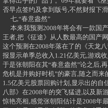
拿得出手的产品了。09年就要看《
否早点签约及拿到版号,不然财报下
七,“春意盎然”
本来我预测2008年将会有一款国
王者,把《征途》从人数最高的国产网
这个预测在2008年落在了的《天龙八
报显示单季总收入1.21亿美元,游戏收
于是张朝阳在其“春意盎然”论之后,
危机是并购好时机”的豪言,随之而来
1.5亿美元股票回购计划,显示出的自
八部》在2008年的突飞猛进,以及新
惊艳亮相,感觉张朝阳估计是2008年