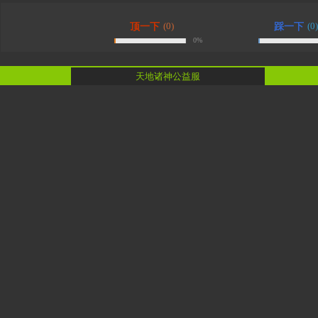
(0)
(0)
顶一下
踩一下
0%
天地诸神公益服