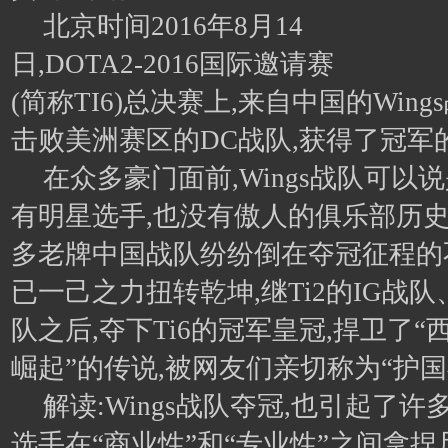
北京时间2016年8月14
日,DOTA2-2016国际邀请赛
(简称TI6)总决赛上,来自中国的Wing
击败美洲赛区的DC战队,获得了冠军
在众多豪门面前,Wings战队可以
有明星选手,也没有傲人的俱乐部历史
多老牌中国战队纷纷倒在夺冠征程的不利
已一己之力扭转乾坤,继Ti2的IG战队、T
队之后,夺下Ti6的冠军皇冠,捍卫了
崛起”的传说,被网友们亲切称为“护国
解读:Wings战队夺冠,也引起了
选手在“商业性”和“专业性”之间拿捏