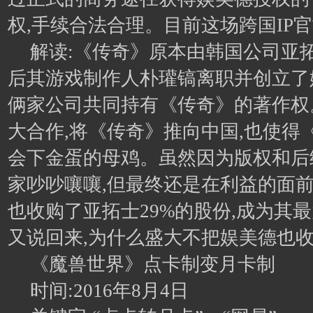
权,手续合法合理。目前这场跨国IP
解读:《传奇》原本由韩国公司亚拓士(
后其游戏制作人朴瓘镐离职并创立了娱美德
俩家公司共同持有《传奇》的著作权
大合作,将《传奇》推向中国,也使得
会下金蛋的母鸡。虽然因为版权和后
家吵吵嚷嚷,但最终还是在利益的面前
也收购了亚拓士29%的股份,成为其
又说回来,为什么盛大不把娱美德也
《魔兽世界》点卡制变月卡制
时间:2016年8月4日